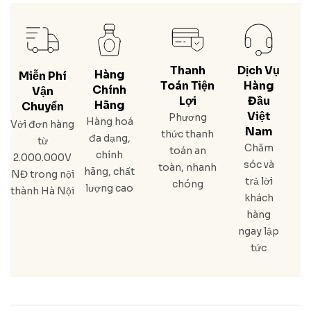
Thanh
Dịch Vụ
Hàng
Miễn Phí
Toán Tiện
Hàng
Chính
Vận
Lợi
Đầu
Hãng
Chuyển
Việt
Phương
Hàng hoá
Với đơn hàng
Nam
thức thanh
đa dạng,
từ
Chăm
toán an
chính
2.000.000V
sóc và
toàn, nhanh
hãng, chất
NĐ trong nội
trả lời
chóng
lượng cao
thành Hà Nội
khách
hàng
ngay lập
tức