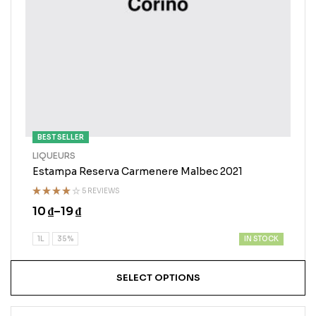
BEST SELLER
LIQUEURS
Estampa Reserva Carmenere Malbec 2021
5 REVIEWS
Rated
10
₫
–
19
₫
4.00
out
of 5
IN STOCK
1L
35%
SELECT OPTIONS