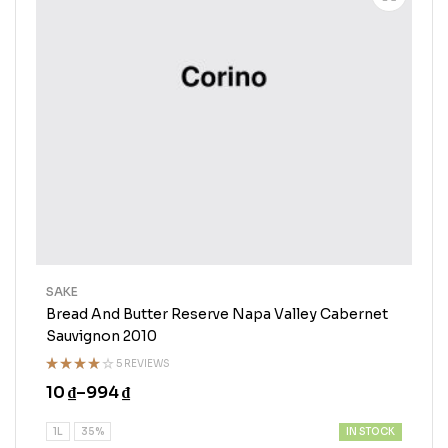
SAKE
Bread And Butter Reserve Napa Valley Cabernet
Sauvignon 2010
5 REVIEWS
Rated
10
₫
–
994
₫
4.00
out
of 5
IN STOCK
1L
35%