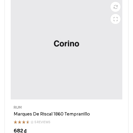
RUM
Marques De Riscal 1860 Tempranillo
5 REVIEWS
Rated
682
₫
3.50