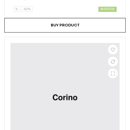
out of
5
IN STOCK
1L
40%
BUY PRODUCT