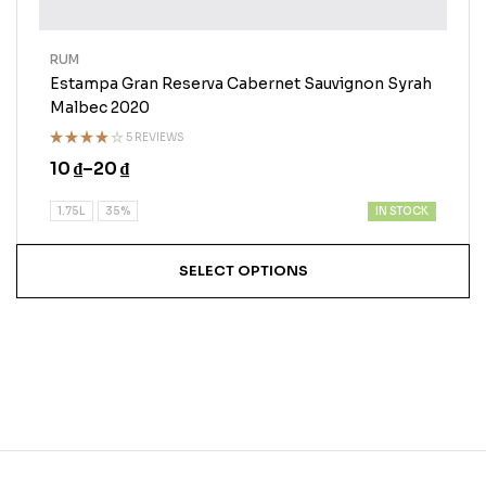
RUM
Estampa Gran Reserva Cabernet Sauvignon Syrah
Malbec 2020
5 REVIEWS
Rated
10
₫
–
20
₫
3.75
out of
5
IN STOCK
1.75L
35%
SELECT OPTIONS