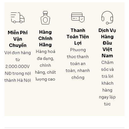
Thanh
Dịch Vụ
Hàng
Miễn Phí
Toán Tiện
Hàng
Chính
Vận
Lợi
Đầu
Hãng
Chuyển
Việt
Phương
Hàng hoá
Với đơn hàng
Nam
thức thanh
đa dạng,
từ
Chăm
toán an
chính
2.000.000V
sóc và
toàn, nhanh
hãng, chất
NĐ trong nội
trả lời
chóng
lượng cao
thành Hà Nội
khách
hàng
ngay lập
tức