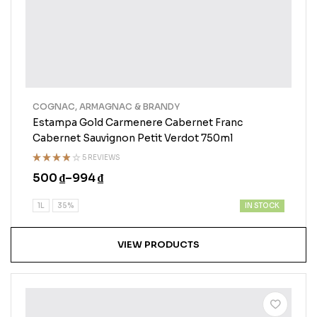
COGNAC, ARMAGNAC & BRANDY
Estampa Gold Carmenere Cabernet Franc
Cabernet Sauvignon Petit Verdot 750ml
5 REVIEWS
Rated
500
₫
–
994
₫
3.75
out of
5
IN STOCK
1L
35%
VIEW PRODUCTS