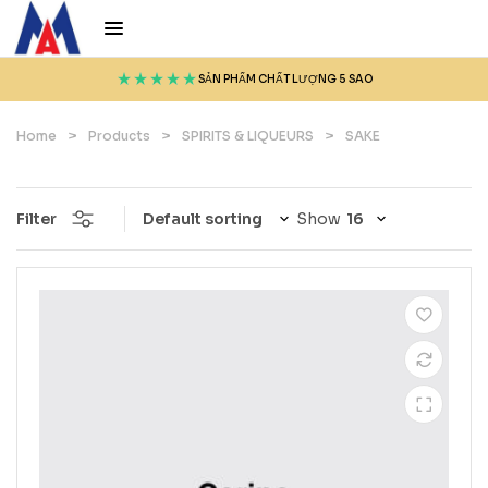
SẢN PHẨM CHẤT LƯỢNG 5 SAO
Home
>
Products
>
SPIRITS & LIQUEURS
>
SAKE
Filter
Show