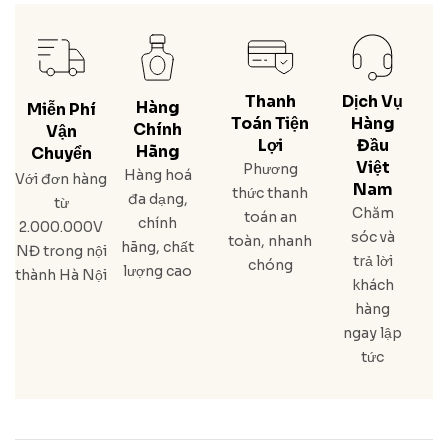
Thanh
Dịch Vụ
Hàng
Miễn Phí
Toán Tiện
Hàng
Chính
Vận
Lợi
Đầu
Hãng
Chuyển
Việt
Phương
Hàng hoá
Với đơn hàng
Nam
thức thanh
đa dạng,
từ
Chăm
toán an
chính
2.000.000V
sóc và
toàn, nhanh
hãng, chất
NĐ trong nội
trả lời
chóng
lượng cao
thành Hà Nội
khách
hàng
ngay lập
tức