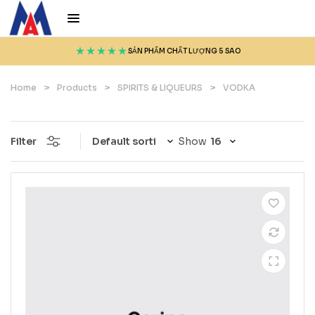
SẢN PHẨM CHẤT LƯỢNG 5 SAO
Home
>
Products
>
SPIRITS & LIQUEURS
>
VODKA
Filter
Show