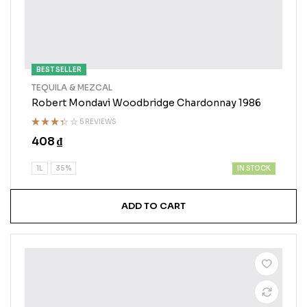
BEST SELLER
TEQUILA & MEZCAL
Robert Mondavi Woodbridge Chardonnay 1986
5 REVIEWS
Rated
408
₫
3.25
out of
5
IN STOCK
1L
35%
ADD TO CART