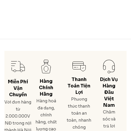
Thanh
Dịch Vụ
Hàng
Miễn Phí
Toán Tiện
Hàng
Chính
Vận
Lợi
Đầu
Hãng
Chuyển
Việt
Phương
Hàng hoá
Với đơn hàng
Nam
thức thanh
đa dạng,
từ
Chăm
toán an
chính
2.000.000V
sóc và
toàn, nhanh
hãng, chất
NĐ trong nội
trả lời
chóng
lượng cao
thành Hà Nội