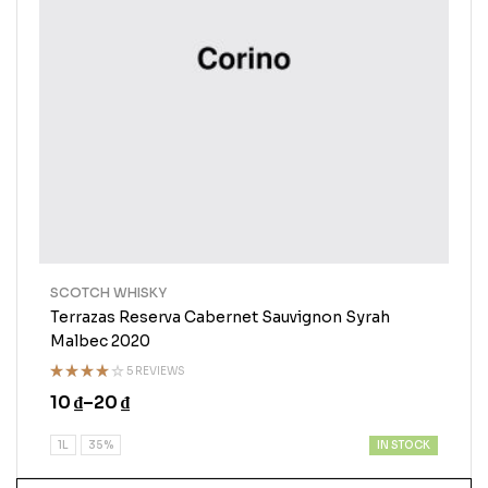
SCOTCH WHISKY
Terrazas Reserva Cabernet Sauvignon Syrah
Malbec 2020
5 REVIEWS
Rated
10
₫
–
20
₫
4.00
out
of 5
IN STOCK
1L
35%