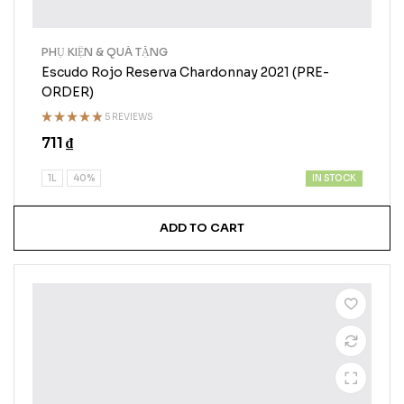
PHỤ KIỆN & QUÀ TẶNG
Escudo Rojo Reserva Chardonnay 2021 (PRE-
ORDER)
5 REVIEWS
Rated
711
₫
4.75
out
of 5
IN STOCK
1L
40%
ADD TO CART