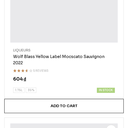
LIQUEURS
Wolf Blass Yellow Label Mocscato Sauvignon
2022
5 REVIEWS
Rated
604
₫
3.50
out of
5
IN STOCK
1.75L
35%
ADD TO CART