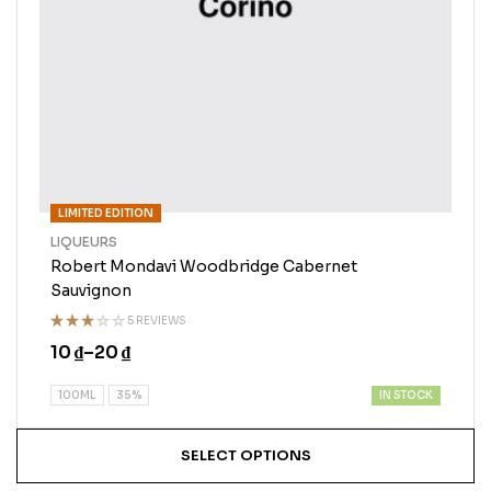
LIMITED EDITION
LIQUEURS
Robert Mondavi Woodbridge Cabernet
Sauvignon
5 REVIEWS
Rated
10
₫
–
20
₫
3.00
out of
5
IN STOCK
100ML
35%
SELECT OPTIONS