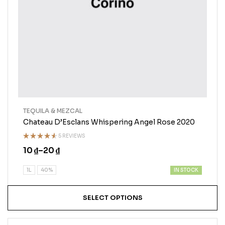
TEQUILA & MEZCAL
Chateau D’Esclans Whispering Angel Rose 2020
5 REVIEWS
Rated
10
₫
–
20
₫
4.50
out
of 5
IN STOCK
1L
40%
SELECT OPTIONS