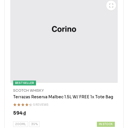
BEST SELLER
SCOTCH WHISKY
Terrazas Reserva Malbec 1.5L W/ FREE 1x Tote Bag
5 REVIEWS
Rated
594
₫
4.25
out
of 5
IN STOCK
200ML
35%