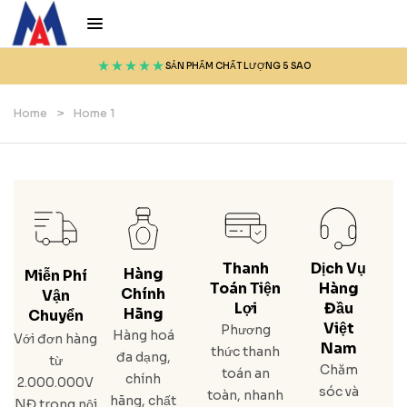
SẢN PHẨM CHẤT LƯỢNG 5 SAO
Home
>
Home 1
Thanh
Dịch Vụ
Hàng
Miễn Phí
Toán Tiện
Hàng
Chính
Vận
Lợi
Đầu
Hãng
Chuyển
Việt
Phương
Hàng hoá
Với đơn hàng
Nam
thức thanh
đa dạng,
từ
Chăm
toán an
chính
2.000.000V
sóc và
toàn, nhanh
hãng, chất
NĐ trong nội