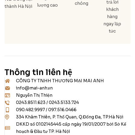
trả lời
chóng
lượng cao
thành Hà Nội
khách
hàng
ngay lập
tức
Thông tin liên hệ
CÔNG TY TNHH THƯƠNG MẠI MAI ANH
info@mai-anh.vn
Nguyễn Thị Thiện
0243.8511.623 / 0243.5133.724
090.482.9997 / 097.516.0466
334 Khâm Thiên, P. Thổ Quan, Q.Đống Đa, TP.Hà Nội
DKKD số 0102145445 cấp ngày 19/01/2007 bởi Sở Kế
hoạch & Đầu tư TP. Hà Nội