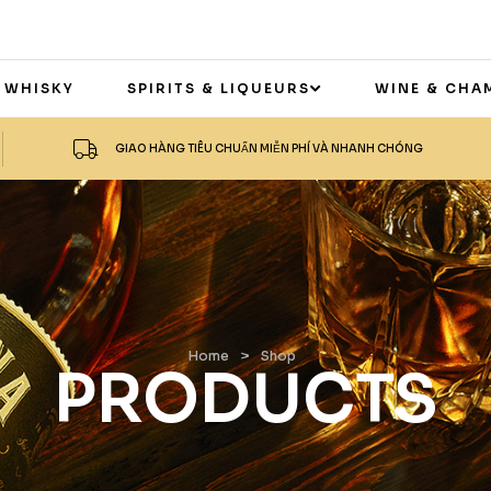
 WHISKY
SPIRITS & LIQUEURS
WINE & CHA
GIAO HÀNG TIÊU CHUẨN MIỄN PHÍ VÀ NHANH CHÓNG
Home
>
Shop
PRODUCTS