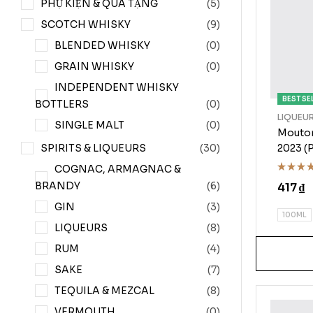
PHỤ KIỆN & QUÀ TẶNG
(5)
SCOTCH WHISKY
(9)
BLENDED WHISKY
(0)
GRAIN WHISKY
(0)
INDEPENDENT WHISKY
BEST SE
BOTTLERS
(0)
LIQUEU
SINGLE MALT
(0)
Mouton
SPIRITS & LIQUEURS
(30)
2023 
COGNAC, ARMAGNAC &
Rated
BRANDY
(6)
417
₫
4.50
ou
of 5
GIN
(3)
100ML
LIQUEURS
(8)
RUM
(4)
SAKE
(7)
TEQUILA & MEZCAL
(8)
VERMOUTH
(0)