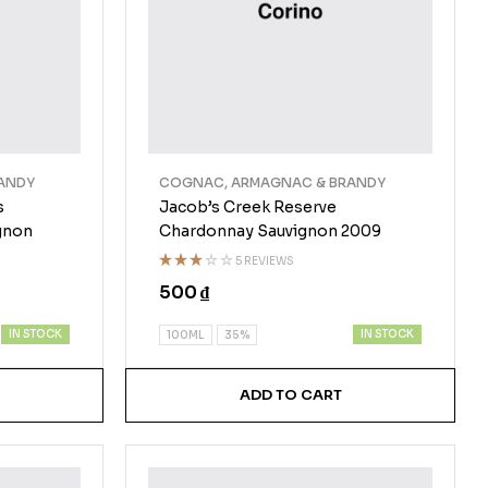
ANDY
COGNAC, ARMAGNAC & BRANDY
s
Jacob’s Creek Reserve
gnon
Chardonnay Sauvignon 2009
5 REVIEWS
Rated
500
₫
3.00
out of
5
IN STOCK
IN STOCK
100ML
35%
ADD TO CART