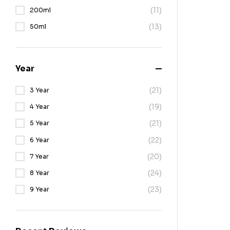
(11)
200ml
(13)
50ml
Year
(21)
3 Year
(19)
4 Year
(21)
5 Year
(22)
6 Year
(20)
7 Year
(24)
8 Year
(23)
9 Year