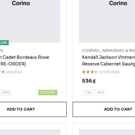
LLER
RS
COGNAC, ARMAGNAC & BR
 Cadet Bordeaux Rose
Kendall Jackson Vintner
(PRE-ORDER)
Reserve Cabernet Sauvi
5 REVIEWS
5 REVIEWS
Rated
536
₫
t
3.40
out of
5
IN STOCK
35%
1.75L
35%
ADD TO CART
ADD TO CART