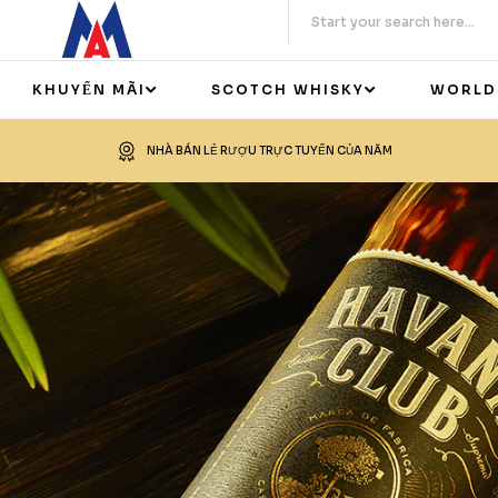
KHUYẾN MÃI
SCOTCH WHISKY
WORLD
NHÀ BÁN LẺ RƯỢU TRỰC TUYẾN CỦA NĂM