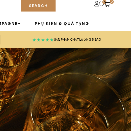
0
0
SEARCH
MPAGNE
PHỤ KIỆN & QUÀ TẶNG
SẢN PHẨM CHẤT LƯỢNG 5 SAO