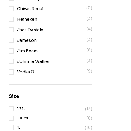
(0)
Chivas Regal
(3)
Heineken
(4)
Jack Daniels
(3)
Jameson
(8)
Jim Beam
(3)
Johnnie Walker
(9)
Vodka O
Size
(12)
1.75L
(8)
100ml
(16)
1L