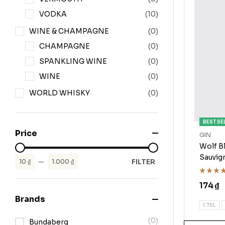
VODKA
(10)
WINE & CHAMPAGNE
(0)
CHAMPAGNE
(0)
SPANKLING WINE
(0)
WINE
(0)
WORLD WHISKY
(0)
BEST SE
Price
GIN
Wolf B
Sauvig
FILTER
10 ₫
—
1.000 ₫
Rated
174
₫
3.75
out of
Brands
5
1.75L
(0)
Bundaberg