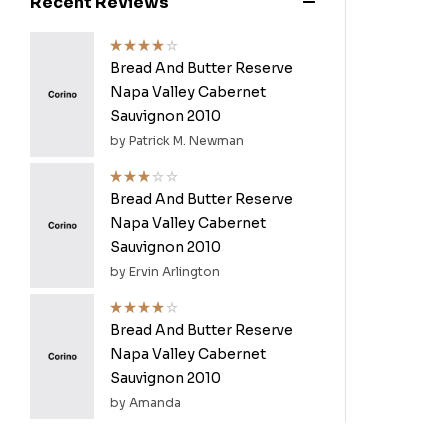
Recent Reviews
Bread And Butter Reserve
Rated
4
out of 5
Napa Valley Cabernet
Sauvignon 2010
by Patrick M. Newman
Bread And Butter Reserve
Rated
3
out
Napa Valley Cabernet
of 5
Sauvignon 2010
by Ervin Arlington
Bread And Butter Reserve
Rated
4
out of 5
Napa Valley Cabernet
Sauvignon 2010
by Amanda