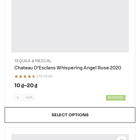
TEQUILA & MEZCAL
Chateau D’Esclans Whispering Angel Rose 2020
5 REVIEWS
Rated
10
₫
–
20
₫
4.50
out
of 5
IN STOCK
1L
40%
SELECT OPTIONS