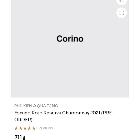
PHỤ KIỆN & QUÀ TẶNG
Escudo Rojo Reserva Chardonnay 2021 (PRE-
ORDER)
5 REVIEWS
Rated
711
₫
4.75
out