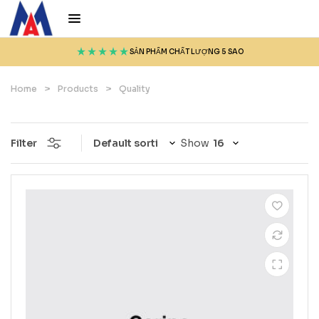
SẢN PHẨM CHẤT LƯỢNG 5 SAO
Home
>
Products
>
Quality
Filter
Show