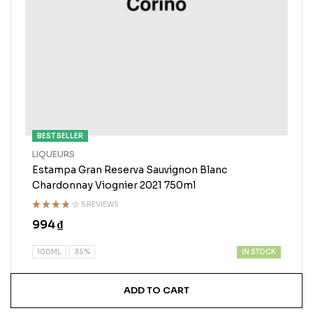
BEST SELLER
LIQUEURS
Estampa Gran Reserva Sauvignon Blanc
Chardonnay Viognier 2021 750ml
5 REVIEWS
Rated
994
₫
3.75
out of
5
IN STOCK
100ML
35%
ADD TO CART