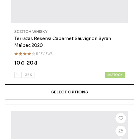
SCOTCH WHISKY
Terrazas Reserva Cabernet Sauvignon Syrah
Malbec 2020
5 REVIEWS
Rated
10
₫
–
20
₫
4.00
out
of 5
IN STOCK
1L
35%
SELECT OPTIONS