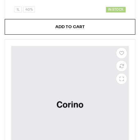
of 5
IN STOCK
1L
40%
ADD TO CART