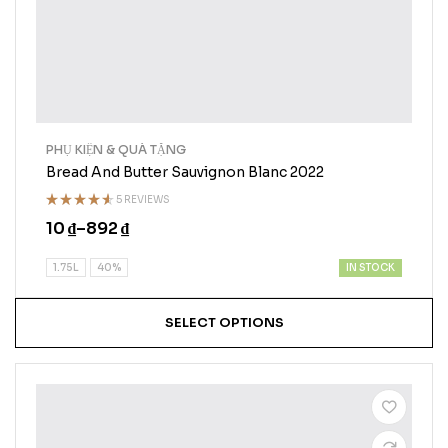
PHỤ KIỆN & QUÀ TẶNG
Bread And Butter Sauvignon Blanc 2022
5 REVIEWS
Rated
10
₫
–
892
₫
4.50
out
of 5
IN STOCK
1.75L
40%
SELECT OPTIONS