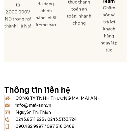
Nam
thức thanh
đa dạng,
từ
Chăm
toán an
chính
2.000.000V
sóc và
toàn, nhanh
hãng, chất
NĐ trong nội
trả lời
chóng
lượng cao
thành Hà Nội
khách
hàng
ngay lập
tức
Thông tin liên hệ
CÔNG TY TNHH THƯƠNG MẠI MAI ANH
info@mai-anh.vn
Nguyễn Thị Thiện
0243.8511.623 / 0243.5133.724
090.482.9997 / 097.516.0466