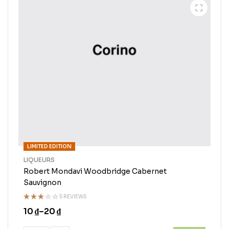
LIMITED EDITION
LIQUEURS
Robert Mondavi Woodbridge Cabernet
Sauvignon
5 REVIEWS
Rated
10
₫
–
20
₫
3.00
out of
5