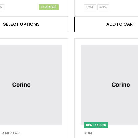
of 5
IN STOCK
%
1.75L
40%
SELECT OPTIONS
ADD TO CART
BEST SELLER
A & MEZCAL
RUM