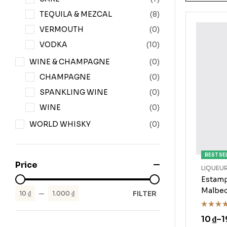
TEQUILA & MEZCAL
(8)
VERMOUTH
(0)
VODKA
(10)
WINE & CHAMPAGNE
(0)
CHAMPAGNE
(0)
SPANKLING WINE
(0)
WINE
(0)
WORLD WHISKY
(0)
BEST SE
Price
LIQUEU
Estamp
Malbec
FILTER
10 ₫
—
1.000 ₫
Rated
10
₫
–
1
4.00
ou