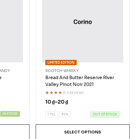
LIMITED EDITION
ANDY
SCOTCH WHISKY
e
Bread And Butter Reserve River
Valley Pinot Noir 2021
5 REVIEWS
Rated
10
₫
–
20
₫
4.20
out
of 5
IN STOCK
OUT OF STOCK
1.75L
35%
SELECT OPTIONS