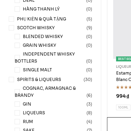
DEAL
(0)
HÀNG THANH LÝ
(0)
PHỤ KIỆN & QUÀ TẶNG
(5)
SCOTCH WHISKY
(9)
BLENDED WHISKY
(0)
GRAIN WHISKY
(0)
INDEPENDENT WHISKY
BEST SE
BOTTLERS
(0)
LIQUEU
SINGLE MALT
(0)
Estamp
SPIRITS & LIQUEURS
(30)
Blanc 
750ml
COGNAC, ARMAGNAC &
Rated
BRANDY
(6)
994
₫
3.75
out of
GIN
(3)
5
100ML
LIQUEURS
(8)
RUM
(4)
SAKE
(7)