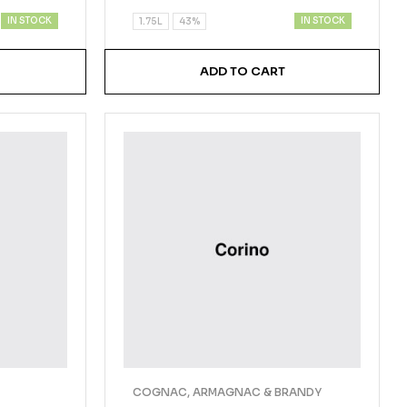
of 5
IN STOCK
IN STOCK
1.75L
43%
ADD TO CART
COGNAC, ARMAGNAC & BRANDY