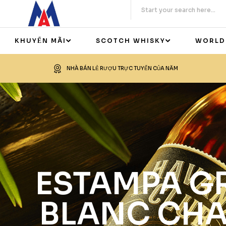
KHUYẾN MÃI
SCOTCH WHISKY
WORLD
NHÀ BÁN LẺ RƯỢU TRỰC TUYẾN CỦA NĂM
ESTAMPA G
BLANC CHA