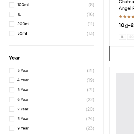
Chatea
(8)
100ml
Angel 
(16)
1L
(11)
Rated
200ml
10
₫
–
4.50
ou
of 5
(13)
50ml
1L
40
Year
(21)
3 Year
(19)
4 Year
(21)
5 Year
(22)
6 Year
(20)
7 Year
(24)
8 Year
(23)
9 Year