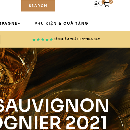
0
0
SEARCH
MPAGNE
PHỤ KIỆN & QUÀ TẶNG
SẢN PHẨM CHẤT LƯỢNG 5 SAO
 SAUVIGNON
GNIER 2021