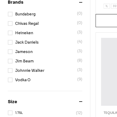
of 5
Brands
1L
35
(0)
Bundaberg
(0)
Chivas Regal
(3)
Heineken
(4)
Jack Daniels
(3)
Jameson
(8)
Jim Beam
(3)
Johnnie Walker
(9)
Vodka O
Size
(12)
1.75L
TEQUIL