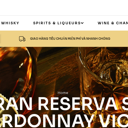
 WHISKY
SPIRITS & LIQUEURS
WINE & CHA
GIAO HÀNG TIÊU CHUẨN MIỄN PHÍ VÀ NHANH CHÓNG
Home
RAN RESERVA
RDONNAY VIO