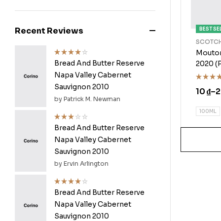
Recent Reviews
BEST SE
SCOTCH
Mouton
Bread And Butter Reserve
2020 
Rated
4
out of 5
Napa Valley Cabernet
Sauvignon 2010
Rated
10
₫
–
4.40
ou
by Patrick M. Newman
of 5
100ML
Bread And Butter Reserve
Rated
3
out
Napa Valley Cabernet
of 5
Sauvignon 2010
by Ervin Arlington
Bread And Butter Reserve
Rated
4
out of 5
Napa Valley Cabernet
Sauvignon 2010