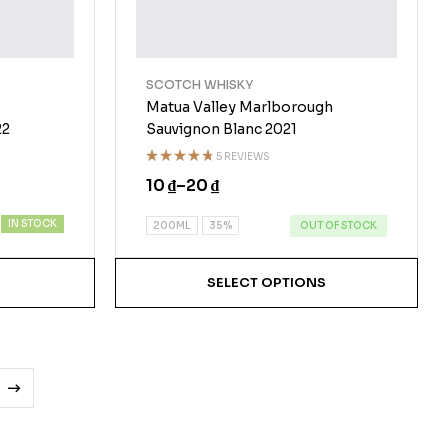
SCOTCH WHISKY
Matua Valley Marlborough
22
Sauvignon Blanc 2021
5 REVIEWS
Rated
10
₫
–
20
₫
4.60
out
of 5
IN STOCK
OUT OF STOCK
200ML
35%
SELECT OPTIONS