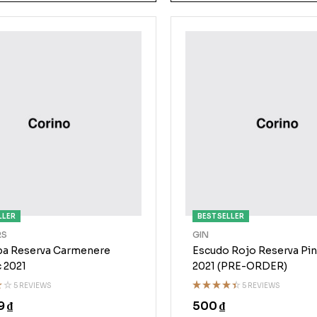
LLER
BEST SELLER
RS
GIN
a Reserva Carmenere
Escudo Rojo Reserva Pin
 2021
2021 (PRE-ORDER)
5 REVIEWS
5 REVIEWS
Rated
9
₫
500
₫
t
4.40
out