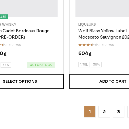
LLER
 WHISKY
LIQUEURS
 Cadet Bordeaux Rouge
Wolf Blass Yellow Label
(PRE-ORDER)
Mocscato Sauvignon 20
5 REVIEWS
5 REVIEWS
Rated
20
₫
604
₫
t
3.50
out of
5
1.75L
35%
OUT OF STOCK
35%
SELECT OPTIONS
ADD TO CART
1
2
3