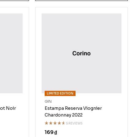
LIMITED EDITION
GIN
ot Noir
Estampa Reserva Viognier
Chardonnay 2022
5 REVIEWS
Rated
169
₫
4.50
out