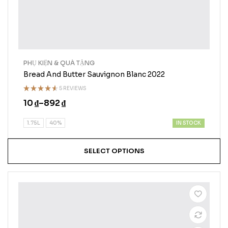
PHỤ KIỆN & QUÀ TẶNG
Bread And Butter Sauvignon Blanc 2022
5 REVIEWS
Rated
10
₫
–
892
₫
4.50
out
of 5
IN STOCK
1.75L
40%
SELECT OPTIONS