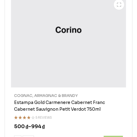
COGNAC, ARMAGNAC & BRANDY
Estampa Gold Carmenere Cabernet Franc
Cabernet Sauvignon Petit Verdot 750ml
5 REVIEWS
Rated
500
₫
–
994
₫
3.75
out of
5