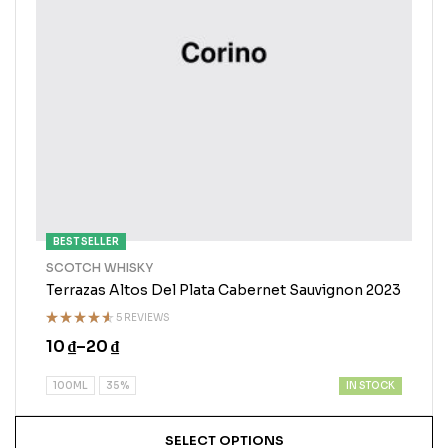
BEST SELLER
SCOTCH WHISKY
Terrazas Altos Del Plata Cabernet Sauvignon 2023
5 REVIEWS
Rated
10
₫
–
20
₫
4.50
out
of 5
IN STOCK
100ML
35%
SELECT OPTIONS