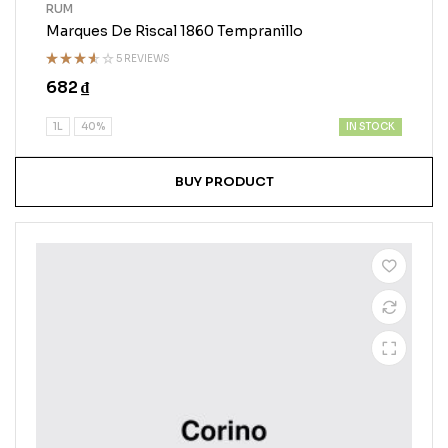
RUM
Marques De Riscal 1860 Tempranillo
5 REVIEWS
Rated
682
₫
3.50
out of
5
IN STOCK
1L
40%
BUY PRODUCT