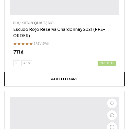
PHỤ KIỆN & QUÀ TẶNG
Escudo Rojo Reserva Chardonnay 2021 (PRE-
ORDER)
5 REVIEWS
Rated
711
₫
4.75
out
of 5
IN STOCK
1L
40%
ADD TO CART