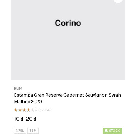
RUM
Estampa Gran Reserva Cabernet Sauvignon Syrah
Malbec 2020
5 REVIEWS
Rated
10
₫
–
20
₫
3.75
out of
5
IN STOCK
1.75L
35%