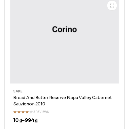
SAKE
Bread And Butter Reserve Napa Valley Cabernet
Sauvignon 2010
5 REVIEWS
Rated
10
₫
–
994
₫
4.00
out
of 5