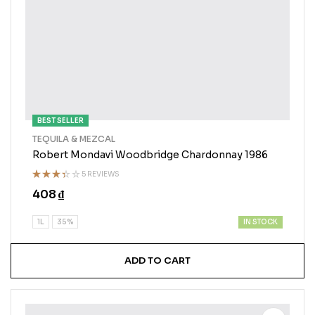
BEST SELLER
TEQUILA & MEZCAL
Robert Mondavi Woodbridge Chardonnay 1986
5 REVIEWS
Rated
408
₫
3.25
out of
5
IN STOCK
1L
35%
ADD TO CART