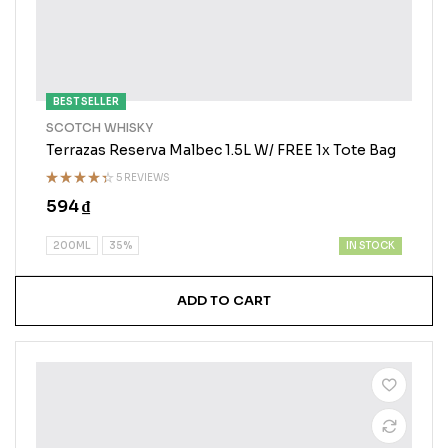
BEST SELLER
SCOTCH WHISKY
Terrazas Reserva Malbec 1.5L W/ FREE 1x Tote Bag
5 REVIEWS
Rated
594
₫
4.25
out
of 5
IN STOCK
200ML
35%
ADD TO CART