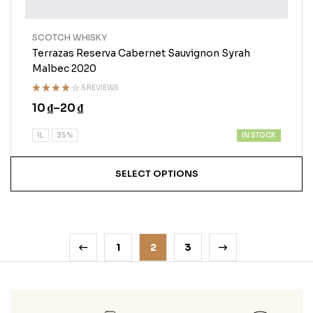
SCOTCH WHISKY
Terrazas Reserva Cabernet Sauvignon Syrah
Malbec 2020
5 REVIEWS
Rated
10
₫
–
20
₫
4.00
out
of 5
IN STOCK
1L
35%
SELECT OPTIONS
1
2
3