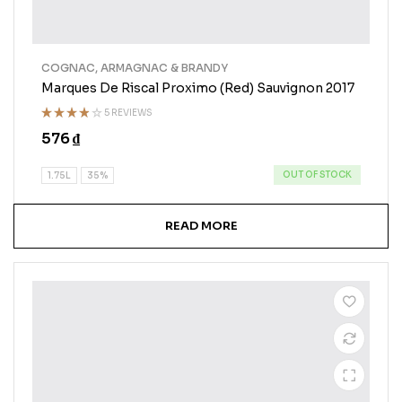
COGNAC, ARMAGNAC & BRANDY
Marques De Riscal Proximo (Red) Sauvignon 2017
5 REVIEWS
Rated
576
₫
3.75
out of
5
OUT OF STOCK
1.75L
35%
READ MORE